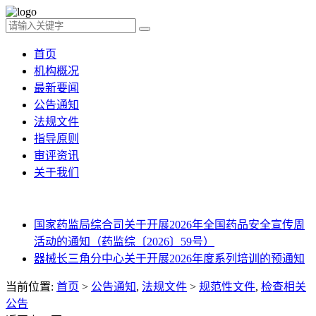
首页
机构概况
最新要闻
公告通知
法规文件
指导原则
审评资讯
关于我们
国家药监局综合司关于开展2026年全国药品安全宣传周
活动的通知（药监综〔2026〕59号）
器械长三角分中心关于开展2026年度系列培训的预通知
当前位置:
首页
>
公告通知
,
法规文件
>
规范性文件
,
检查相关
公告