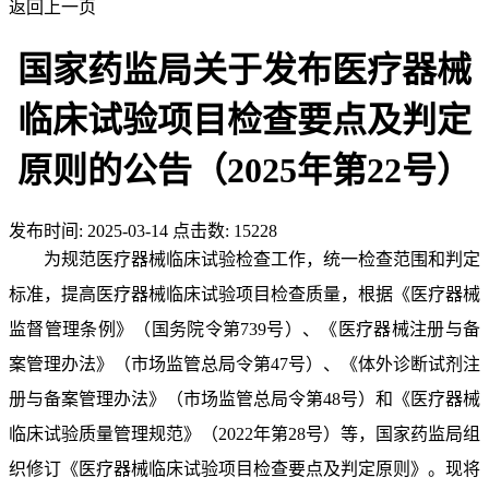
返回上一页
国家药监局关于发布医疗器械
临床试验项目检查要点及判定
原则的公告（2025年第22号）
发布时间:
2025-03-14
点击数:
15228
为规范医疗器械临床试验检查工作，统一检查范围和判定
标准，提高医疗器械临床试验项目检查质量，根据《医疗器械
监督管理条例》（国务院令第739号）、《医疗器械注册与备
案管理办法》（市场监管总局令第47号）、《体外诊断试剂注
册与备案管理办法》（市场监管总局令第48号）和《医疗器械
临床试验质量管理规范》（2022年第28号）等，国家药监局组
织修订《医疗器械临床试验项目检查要点及判定原则》。现将