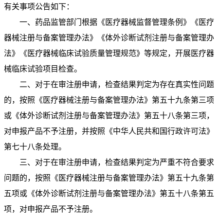
有关事项公告如下：
一、药品监管部门根据《医疗器械监督管理条例》《医疗
器械注册与备案管理办法》《体外诊断试剂注册与备案管理办
法》《医疗器械临床试验质量管理规范》等规定，开展医疗器
械临床试验项目检查。
二、对于在审注册申请，检查结果判定为存在真实性问题
的，按照《医疗器械注册与备案管理办法》第五十九条第三项
或《体外诊断试剂注册与备案管理办法》第五十八条第三项，
对申报产品不予注册，并按照《中华人民共和国行政许可法》
第七十八条处理。
三、对于在审注册申请，检查结果判定为严重不符合要求
问题的，按照《医疗器械注册与备案管理办法》第五十九条第
五项或《体外诊断试剂注册与备案管理办法》第五十八条第五
项，对申报产品不予注册。