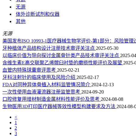
无源
体外诊断试剂和仪器
其他
无源
美国发布ISO 10993-1医疗器械生物学评价-第1部分：风
牙种植体产品结构设计注册技术审评关注点
2025-05-30
以临床价值为导向探讨金属骨针类产品技术审评关注点
2025-04
含维生素E高交联聚乙烯髋臼衬垫的磨损性能评价及展望
2025-
血管内特殊球囊审评思考
2025-02-21
牙科注射针的临床使用及风险介绍
2025-02-17
FDA对同种异体骨植入材料监管情况简介
2024-12-13
一次性使用血液灌流器注册监管思考
2024-09-20
口腔修复用增材制造金属材料性能评价及思考
2024-08-08
生物医用3D打印医疗器械等效性模型构建要求及方法
2024-08-
<
1
2
3